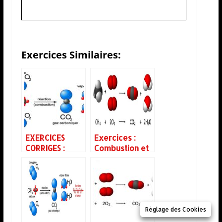
Exercices Similaires:
EXERCICES
Exercices :
CORRIGES :
Combustion et
COMBUSTION ET
Energie
CALCULS DES
Cinétique
ENTHALPIES
DES REACTIONS
Réglage des Cookies