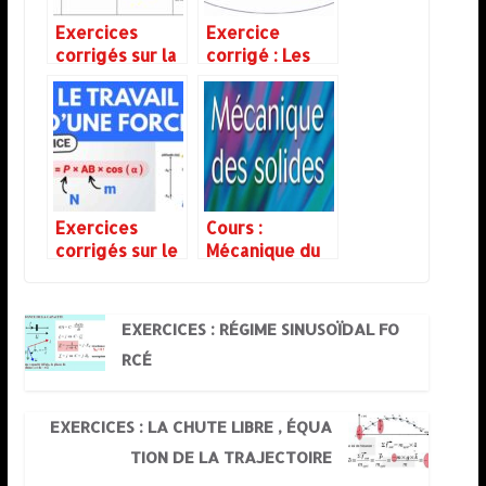
Exercices
Exercice
corrigés sur la
corrigé : Les
chute libre
Lois de Kepler
Exercices
Cours :
corrigés sur le
Mécanique du
travail d’une
Solide –
force
Théorème
d’énergie
EXERCICES : RÉGIME SINUSOÏDAL FO
cinétique
RCÉ
EXERCICES : LA CHUTE LIBRE , ÉQUA
TION DE LA TRAJECTOIRE