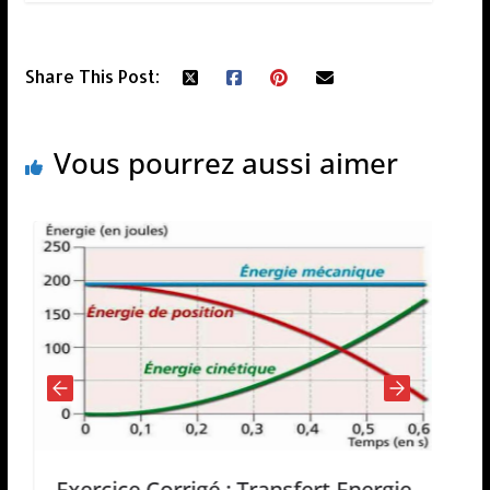
Share This Post:
Vous pourrez aussi aimer
Exercice Corrigé : Transfert Energie
E