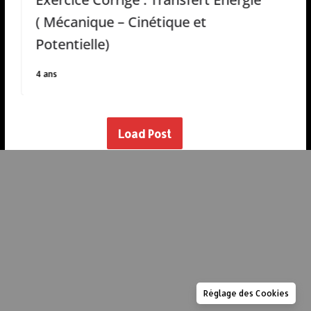
( Mécanique – Cinétique et
d
Potentielle)
2 
4 ans
Load Post
Réglage des Cookies