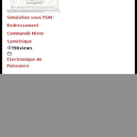
Simulation sous PSIM :
Redressement
Commandé Mixte
Symétrique
198
views
Electronique de
Puissance