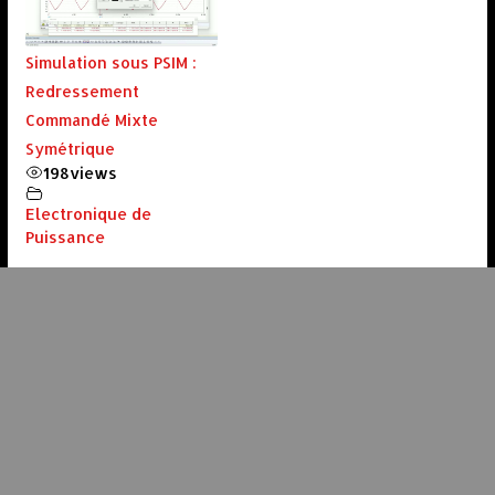
Simulation sous PSIM :
Redressement
Commandé Mixte
Symétrique
198
views
Electronique de
Puissance